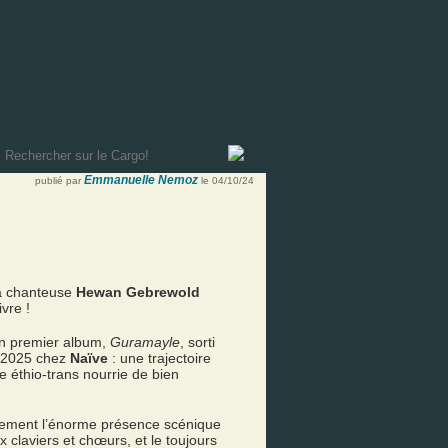
Emmanuelle Nemoz
publié par
le 04/10/24
a chanteuse
Hewan Gebrewold
vre !
un premier album,
Guramayle
, sorti
r 2025 chez
Naïve
: une trajectoire
e éthio-trans nourrie de bien
faitement l’énorme présence scénique
ux claviers et chœurs, et le toujours