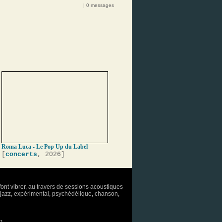
| 0 messages
Roma Luca - Le Pop Up du Label
[
concerts
, 2026]
font vibrer, au travers de sessions acoustiques
o, jazz, expérimental, psychédélique, chanson,