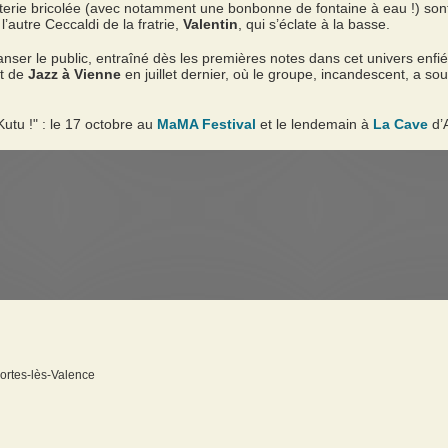
terie bricolée (avec notamment une bonbonne de fontaine à eau !) sont 
’autre Ceccaldi de la fratrie,
Valentin
, qui s’éclate à la basse.
nser le public, entraîné dès les premières notes dans cet univers enfiév
ht de
Jazz à Vienne
en juillet dernier, où le groupe, incandescent, a s
"Kutu !" : le 17 octobre au
MaMA Festival
et le lendemain à
La Cave
d’A
ortes-lès-Valence