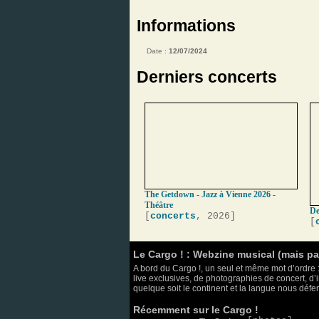
Informations
Date :
12/07/2024
Derniers concerts
The Getdown - Jazz à Vienne 2026 -
Théâtre
De
[
concerts
, 2026]
[
Le Cargo ! : Webzine musical (mais p
A bord du Cargo !, un seul et même mot d’ordre :
live exclusives, de photographies de concert, d’i
quelque soit le continent et la langue nous défend
Récemment sur le Cargo !