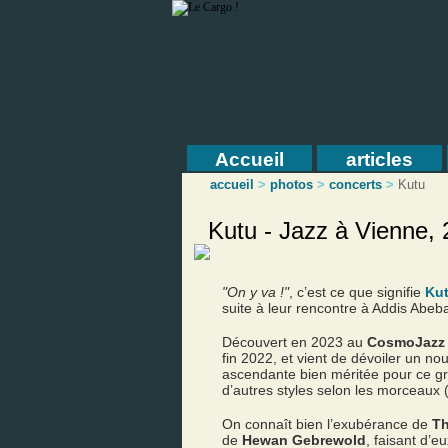
Accueil
articles
accueil
>
photos
>
concerts
>
Kutu
Kutu - Jazz à Vienne, 
"On y va !"
, c’est ce que signifie
Ku
suite à leur rencontre à Addis Abeb
Découvert en 2023 au
CosmoJazz 
fin 2022, et vient de dévoiler un 
ascendante bien méritée pour ce grou
d’autres styles selon les morceaux (j
On connaît bien l’exubérance de
Th
de
Hewan Gebrewold
, faisant d’e