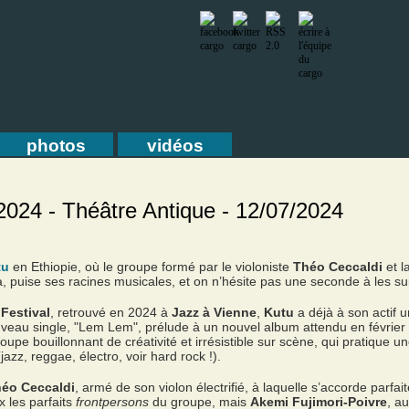
photos
vidéos
2024 - Théâtre Antique - 12/07/2024
tu
en Ethiopie, où le groupe formé par le violoniste
Théo Ceccaldi
et l
a, puise ses racines musicales, et on n’hésite pas une seconde à les sui
Festival
, retrouvé en 2024 à
Jazz à Vienne
,
Kutu
a déjà à son actif 
nouveau single, "Lem Lem", prélude à un nouvel album attendu en févrie
pe bouillonnant de créativité et irrésistible sur scène, qui pratique un
azz, reggae, électro, voir hard rock !).
éo Ceccaldi
, armé de son violon électrifié, à laquelle s’accorde par
ux les parfaits
frontpersons
du groupe, mais
Akemi Fujimori-Poivre
, a