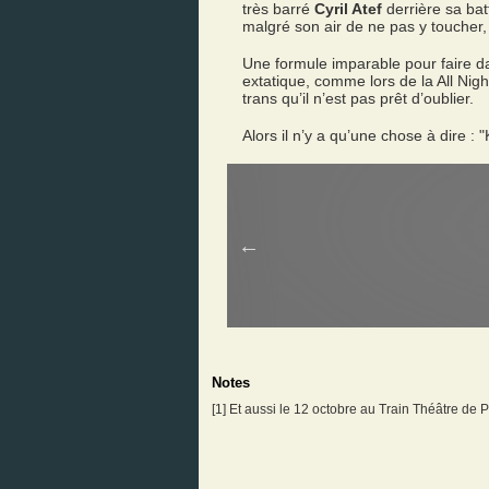
très barré
Cyril Atef
derrière sa bat
malgré son air de ne pas y toucher, l
Une formule imparable pour faire da
extatique, comme lors de la All Nig
trans qu’il n’est pas prêt d’oublier.
Alors il n’y a qu’une chose à dire : 
Notes
[
1
] Et aussi le 12 octobre au
Train Théâtre
de P