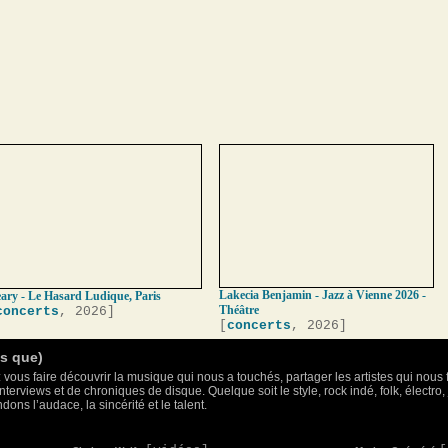
Lakecia Benjamin - Jazz à Vienne 2026 -
ary - Le Hasard Ludique, Paris
Théâtre
concerts
, 2026]
[
concerts
, 2026]
as que)
 vous faire découvrir la musique qui nous a touchés, partager les artistes qui nous 
nterviews et de chroniques de disque. Quelque soit le style, rock indé, folk, électr
ons l’audace, la sincérité et le talent.