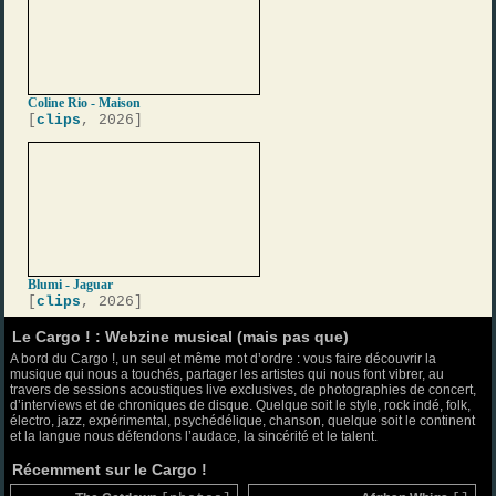
Coline Rio - Maison
[
clips
, 2026]
Blumi - Jaguar
[
clips
, 2026]
Le Cargo ! : Webzine musical (mais pas que)
A bord du Cargo !, un seul et même mot d’ordre : vous faire découvrir la
musique qui nous a touchés, partager les artistes qui nous font vibrer, au
travers de sessions acoustiques live exclusives, de photographies de concert,
d’interviews et de chroniques de disque. Quelque soit le style, rock indé, folk,
électro, jazz, expérimental, psychédélique, chanson, quelque soit le continent
et la langue nous défendons l’audace, la sincérité et le talent.
Récemment sur le Cargo !