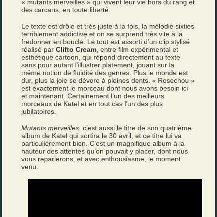
« mutants merveilles » qui vivent leur vie hors du rang et
des carcans, en toute liberté.
Le texte est drôle et très juste à la fois, la mélodie sixties
terriblement addictive et on se surprend très vite à la
fredonner en boucle. Le tout est assorti d’un clip stylisé
réalisé par
Clifto Cream
, entre film expérimental et
esthétique cartoon, qui répond directement au texte
sans pour autant l’illustrer platement, jouant sur la
même notion de fluidité des genres. Plus le monde est
dur, plus la joie se dévore à pleines dents. « Rosechou »
est exactement le morceau dont nous avons besoin ici
et maintenant. Certainement l’un des meilleurs
morceaux de Katel et en tout cas l’un des plus
jubilatoires.
Mutants merveilles
, c’est aussi le titre de son quatrième
album de Katel qui sortira le 30 avril, et ce titre lui va
particulièrement bien. C’est un magnifique album à la
hauteur des attentes qu’on pouvait y placer, dont nous
vous reparlerons, et avec enthousiasme, le moment
venu.