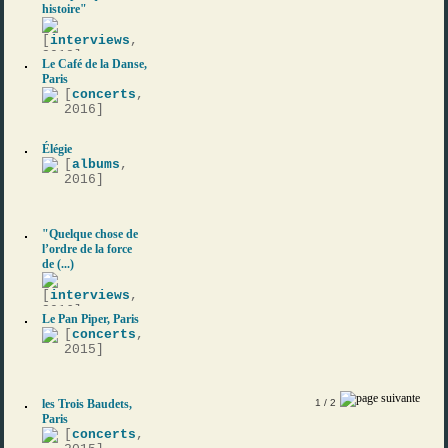
histoire"
[
interviews
,
2018]
Le Café de la Danse,
Paris
[
concerts
,
2016]
Élégie
[
albums
,
2016]
"Quelque chose de
l’ordre de la force
de (...)
[
interviews
,
2016]
Le Pan Piper, Paris
[
concerts
,
2015]
les Trois Baudets,
1
/ 2
Paris
[
concerts
,