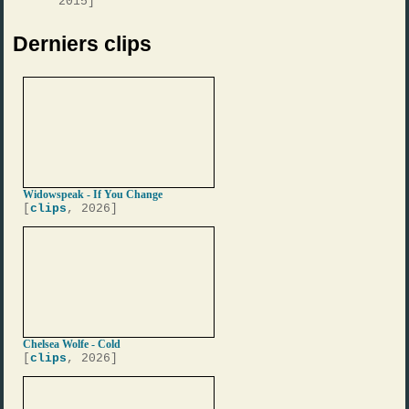
2015]
Derniers clips
Widowspeak - If You Change
[
clips
, 2026]
Chelsea Wolfe - Cold
[
clips
, 2026]