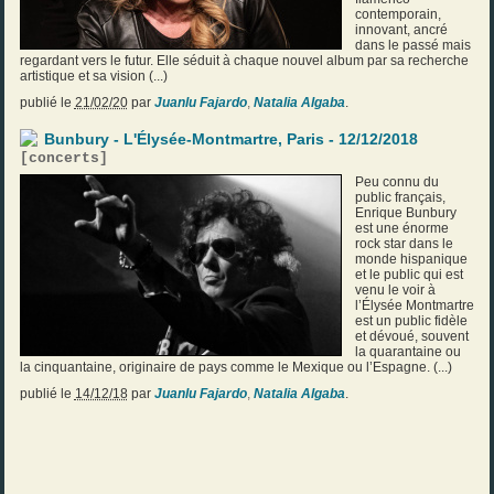
contemporain,
innovant, ancré
dans le passé mais
regardant vers le futur. Elle séduit à chaque nouvel album par sa recherche
artistique et sa vision (...)
publié le
21/02/20
par
Juanlu Fajardo
,
Natalia Algaba
.
Bunbury - L'Élysée-Montmartre, Paris - 12/12/2018
[
concerts
]
Peu connu du
public français,
Enrique Bunbury
est une énorme
rock star dans le
monde hispanique
et le public qui est
venu le voir à
l’Élysée Montmartre
est un public fidèle
et dévoué, souvent
la quarantaine ou
la cinquantaine, originaire de pays comme le Mexique ou l’Espagne. (...)
publié le
14/12/18
par
Juanlu Fajardo
,
Natalia Algaba
.