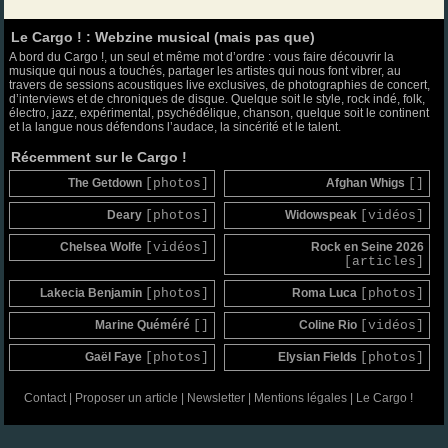
Le Cargo ! : Webzine musical (mais pas que)
A bord du Cargo !, un seul et même mot d’ordre : vous faire découvrir la
musique qui nous a touchés, partager les artistes qui nous font vibrer, au
travers de sessions acoustiques live exclusives, de photographies de concert,
d’interviews et de chroniques de disque. Quelque soit le style, rock indé, folk,
électro, jazz, expérimental, psychédélique, chanson, quelque soit le continent
et la langue nous défendons l’audace, la sincérité et le talent.
Récemment sur le Cargo !
The Getdown
[photos]
Afghan Whigs
[]
Deary
[photos]
Widowspeak
[vidéos]
Chelsea Wolfe
[vidéos]
Rock en Seine 2026
[articles]
Lakecia Benjamin
[photos]
Roma Luca
[photos]
Marine Quéméré
[]
Coline Rio
[vidéos]
Gaël Faye
[photos]
Elysian Fields
[photos]
Contact
|
Proposer un article
|
Newsletter
|
Mentions légales
|
Le Cargo !