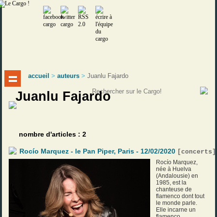
accueil
>
auteurs
>
Juanlu Fajardo
Juanlu Fajardo
nombre d'articles : 2
Rocío Marquez - le Pan Piper, Paris - 12/02/2020
[
concerts
]
Rocío Marquez,
née à Huelva
(Andalousie) en
1985, est la
chanteuse de
flamenco dont tout
le monde parle.
Elle incarne un
flamenco