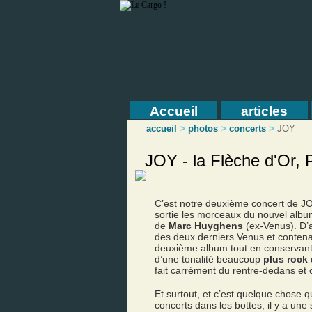
Accueil
articles
accueil
>
photos
>
concerts
>
JOY
JOY - la Flèche d'Or, 
C’est notre deuxième concert de J
sortie les morceaux du nouvel alb
de
Marc Huyghens
(ex-Venus). D’ai
des deux derniers Venus et contena
deuxième album tout en conservant u
d’une tonalité beaucoup
plus rock
q
fait carrément du rentre-dedans et 
Et surtout, et c’est quelque chose 
concerts dans les bottes, il y a un