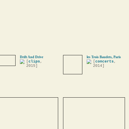
Drift And Drive
les Trois Baudets, Paris
[
clips
,
[
concerts
,
2015]
2014]