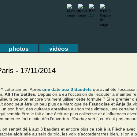
photos
vidéos
Paris - 17/11/2014
OY cette année. Après
une date aux 3 Baudets
qui avait été l’occasion
um,
All The Battles.
Depuis on a eu l’occasion de l’écouter à maintes 
lleurs peut-on encore vraiment utiliser cette formule ? Si le premier dis
it donc peut être un peu plus de Marc que de
Francoise
et
Anja
(la v
n son brut, des guitares abrasives au son très vintage, une certaine t
ui semble être le fait d’une écriture plus collective et d’influences diver
commence fort et vite dès l’ouverture
Sunday and I
, ce n’est pas encor
qu’on sentait déjà aux 3 baudets et encore plus ce soir à la Flèche ave
e sacrée
alchimie
au sein du trio, les voix s’accordent très bien, si on a