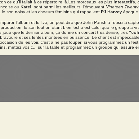
n ce qu’il fallait à ce répertoire là.Les morceaux les plus
interactifs
,
rançoise ou
Katel
, sont parmi les meilleurs, l’émouvant
Nineteen Twenty
 le son noisy et les choeurs féminins qui rappellent
PJ Harvey
époque 
parer l’album et le live, on peut dire que John Parish a réussi à capter 
production, le son tout en étant bien léché est celui que le groupe a v
 ne joue que le dernier album, ça donne un concert très dense, très
"coh
 bravoure et ses lentes montées en puissance. Le chant est impeccable
occasion de les voir, c’est à ne pas louper, si vous programmez un fest
s, mettez vos c... sur la table et programmez un groupe qui assure en