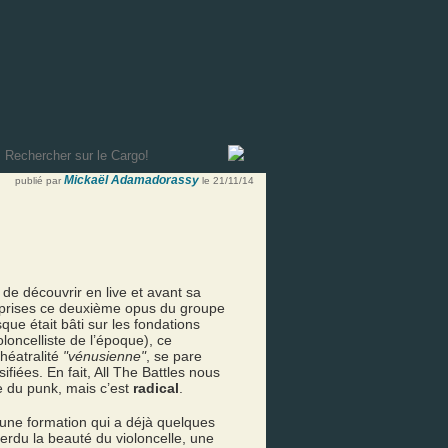
Mickaël Adamadorassy
publié par
le 21/11/14
 de découvrir en live et avant sa
reprises ce deuxième opus du groupe
que était bâti sur les fondations
ioloncelliste de l’époque), ce
héatralité
"vénusienne"
, se pare
sifiées. En fait, All The Battles nous
e du punk, mais c’est
radical
.
c une formation qui a déjà quelques
 perdu la beauté du violoncelle, une