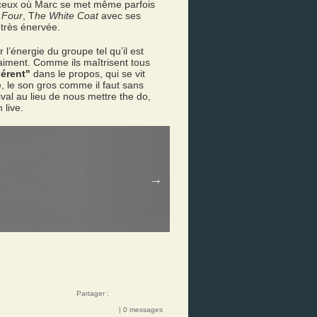
 ceux où Marc se met même parfois
 Four
, T
he
White Coat
avec ses
très énervée.
l’énergie du groupe tel qu’il est
raiment. Comme ils maîtrisent tous
érent"
dans le propos, qui se vit
, le son gros comme il faut sans
ival au lieu de nous mettre the do,
 live.
Partager :
| 0 messages