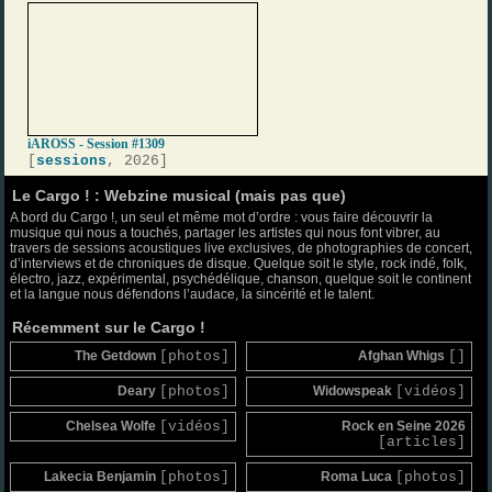
iAROSS - Session #1309
[
sessions
, 2026]
Le Cargo ! : Webzine musical (mais pas que)
A bord du Cargo !, un seul et même mot d’ordre : vous faire découvrir la
musique qui nous a touchés, partager les artistes qui nous font vibrer, au
travers de sessions acoustiques live exclusives, de photographies de concert,
d’interviews et de chroniques de disque. Quelque soit le style, rock indé, folk,
électro, jazz, expérimental, psychédélique, chanson, quelque soit le continent
et la langue nous défendons l’audace, la sincérité et le talent.
Récemment sur le Cargo !
The Getdown
[photos]
Afghan Whigs
[]
Deary
[photos]
Widowspeak
[vidéos]
Chelsea Wolfe
[vidéos]
Rock en Seine 2026
[articles]
Lakecia Benjamin
[photos]
Roma Luca
[photos]