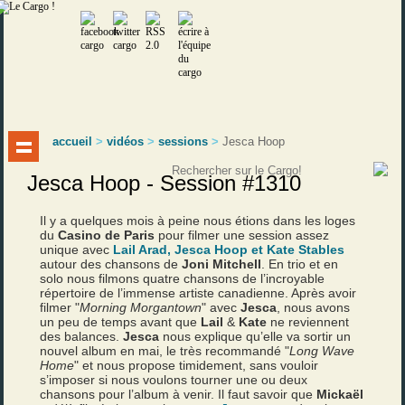
accueil
>
vidéos
>
sessions
>
Jesca Hoop
Jesca Hoop - Session #1310
Il y a quelques mois à peine nous étions dans les loges
du
Casino de Paris
pour filmer une session assez
unique avec
Lail Arad, Jesca Hoop et Kate Stables
autour des chansons de
Joni Mitchell
. En trio et en
solo nous filmons quatre chansons de l’incroyable
répertoire de l’immense artiste canadienne. Après avoir
filmer "
Morning Morgantown
" avec
Jesca
, nous avons
un peu de temps avant que
Lail
&
Kate
ne reviennent
des balances.
Jesca
nous explique qu’elle va sortir un
nouvel album en mai, le très recommandé "
Long Wave
Home
" et nous propose timidement, sans vouloir
s’imposer si nous voulons tourner une ou deux
chansons pour l’album à venir. Il faut savoir que
Mickaël