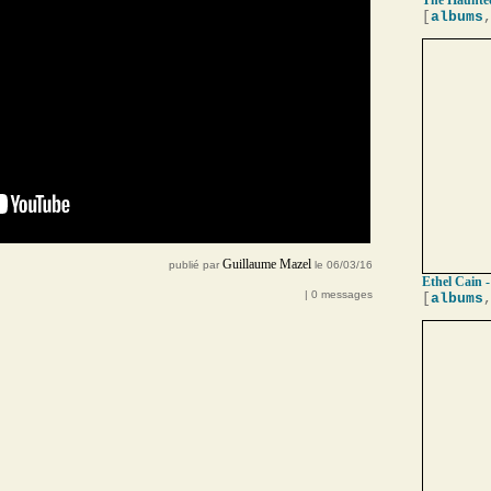
The Haunted
[
albums
Guillaume Mazel
publié par
le 06/03/16
Ethel Cain -
| 0 messages
[
albums