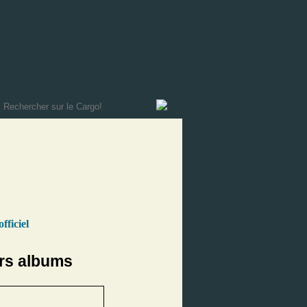
officiel
rs albums