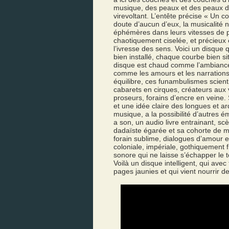
musique, des peaux et des peaux 
virevoltant. L’entête précise « Un co
doute d’aucun d’eux, la musicalité 
éphémères dans leurs vitesses de p
chaotiquement ciselée, et précieux e
l’ivresse des sens. Voici un disque 
bien installé, chaque courbe bien si
disque est chaud comme l’ambiance 
comme les amours et les narrations
équilibre, ces funambulismes scient
cabarets en cirques, créateurs aux
proseurs, forains d’encre en veine.
et une idée claire des longues et ar
musique, a la possibilité d’autres é
a son, un audio livre entrainant, s
dadaïste égarée et sa cohorte de m
forain sublime, dialogues d’amour 
coloniale, impériale, gothiquement 
sonore qui ne laisse s’échapper le 
Voilà un disque intelligent, qui ave
pages jaunies et qui vient nourrir de