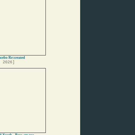
acebo Re:created
, 2026]