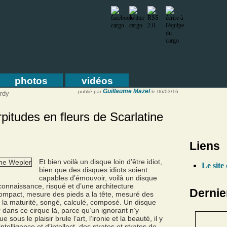
photos
vidéos
Guillaume Mazel
publié par
le 06/03/16
rdy
rpitudes en fleurs de Scarlatine
Liens
Et bien voilà un disque loin d’être idiot,
Le site 
bien que des disques idiots soient
capables d’émouvoir, voilà un disque
 connaissance, risqué et d’une architecture
Dernie
compact, mesure des pieds a la tête, mesuré des
 la maturité, songé, calculé, composé. Un disque
er dans ce cirque là, parce qu’un ignorant n’y
 sous le plaisir brule l’art, l’ironie et la beauté, il y
telligence et d’intellect, des strates et strates de