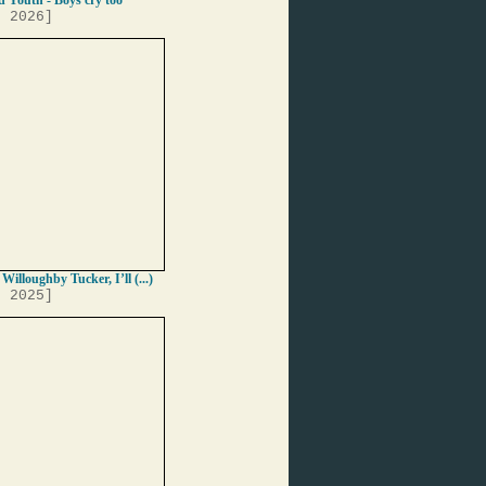
 Youth - Boys cry too
, 2026]
 Willoughby Tucker, I’ll (...)
, 2025]