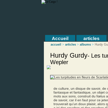
Accueil
articles
accueil
>
articles
>
albums
>
Hurdy Gu
Hurdy Gurdy
-
Les tu
Wepler
de culture, un disque de savoir, de
fantasque et fantastique, un objet 
mots aux sons, construit du fœtus a
de savoir, car il en faut pour ce jet
trouverait qu’un doux plaisir, alors que
a ici des couches et des couches d’in