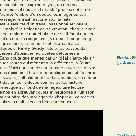
de sensations jusqu’au noyau, au magma
nte musical / polaroid / trash / précieux et je ne
n’admet l’ombre d’un doute, les imageries sont
assage, le trash est une spontanéité
st le résultat d’un travail passionné et voué a
qui malgré la froideur de sa création, chaque angle
tuée, malgré le noir et blanc de sa thématique, ce
d’un moulin rouge, sale, vicieux et rouge sang
 grandioses. Comment ont-ils abouti à cet
ifiques d’
Hurdy-Gurdy
, littéraires passés de
 verbes d’absinthe, acrobates détournés en
 Sans doute que menés par un idéal d’auto-plaisir
Placebo - Pl
dues routes qui mènent a la différence, a l’autre
[
albums
mois. Voici donc un disque a page ouverte, un livre
cènes épicées et touche romantique balbutiée par un
usiciens, balbutiement de déclamations, chanté en
et des amour enlevés comme polka, histoire
frénétique sur fond de manèges, une lecture
temps en abreuvant ouïes et neurones à l’unisson.
c talent offre des mariages de chapiteau colorée et
 plaisirs multiples ces fêtes lumineuses.