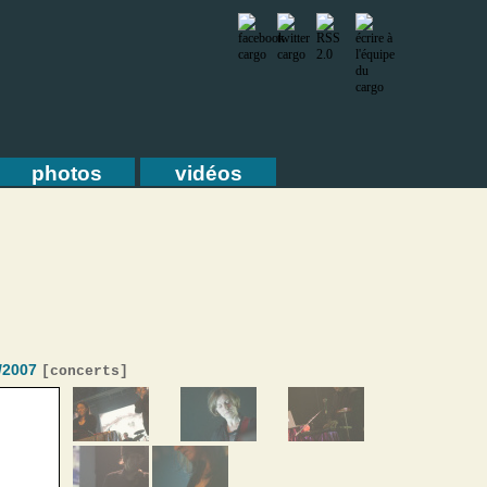
photos
vidéos
0/2007
[
concerts
]