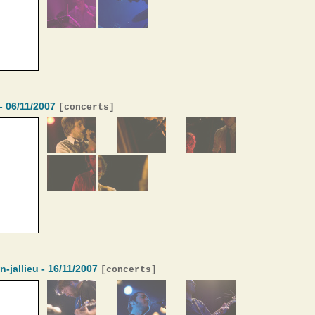
- 06/11/2007
[
concerts
]
n-jallieu - 16/11/2007
[
concerts
]