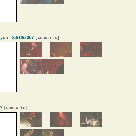
lyon - 28/10/2007
[
concerts
]
07
[
concerts
]