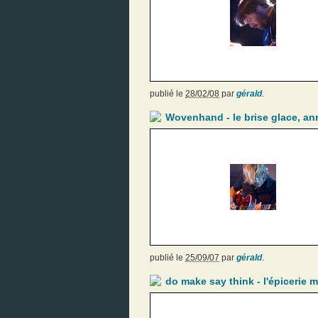
publié le
28/02/08
par
gérald
.
Wovenhand - le brise glace, an
publié le
25/09/07
par
gérald
.
do make say think - l'épicerie 