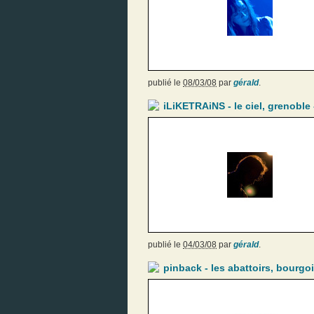
publié le
08/03/08
par
gérald
.
iLiKETRAiNS - le ciel, grenoble 
publié le
04/03/08
par
gérald
.
pinback - les abattoirs, bourgoi