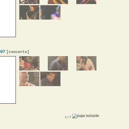
007
[
concerts
]
1
/ 7