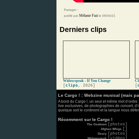
Partager :
Mélanie Fazi
publié par
le 09/04/21
Derniers clips
Widowspeak - If You Change
Ch
[
clips
, 2026]
[
Le Cargo ! : Webzine musical (mais p
A bord du Cargo !, un seul et même mot d’ordre :
live exclusives, de photographies de concert, d’i
quelque soit le continent et la langue nous défend
Récemment sur le Cargo !
[photos]
The Getdown
[]
Afghan Whigs
[photos]
Deary
[vidéos]
Widowspeak