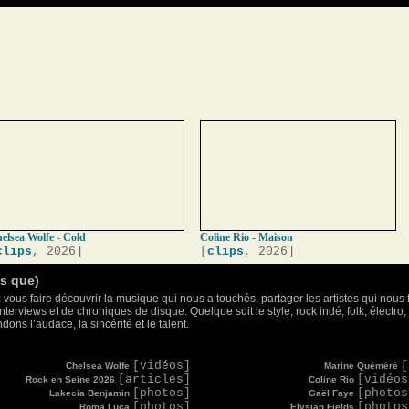
elsea Wolfe - Cold
Coline Rio - Maison
clips
, 2026]
[
clips
, 2026]
as que)
 vous faire découvrir la musique qui nous a touchés, partager les artistes qui nous 
nterviews et de chroniques de disque. Quelque soit le style, rock indé, folk, électr
ons l’audace, la sincérité et le talent.
[vidéos]
[
Chelsea Wolfe
Marine Quéméré
[articles]
[vidéos
Rock en Seine 2026
Coline Rio
[photos]
[photos
Lakecia Benjamin
Gaël Faye
[photos]
[photos
Roma Luca
Elysian Fields