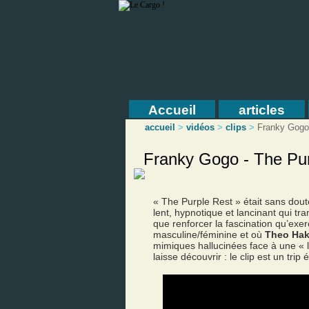
Accueil
articles
accueil
>
vidéos
>
clips
>
Franky Gogo
Franky Gogo - The Pu
« The Purple Rest » était sans dout
lent, hypnotique et lancinant qui tr
que renforcer la fascination qu’exer
masculine/féminine et où
Theo Hak
mimiques hallucinées face à une « 
laisse découvrir : le clip est un trip