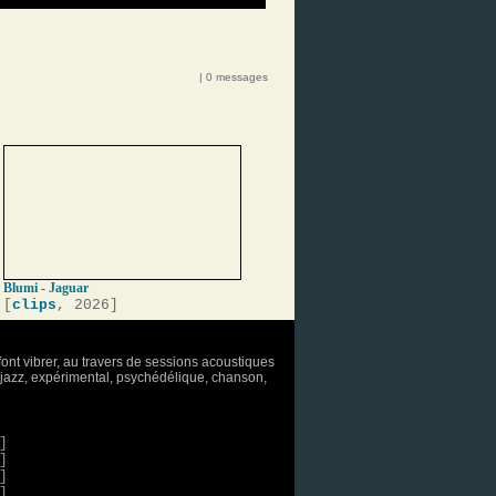
| 0 messages
Blumi - Jaguar
[
clips
, 2026]
font vibrer, au travers de sessions acoustiques
o, jazz, expérimental, psychédélique, chanson,
]
]
]
]