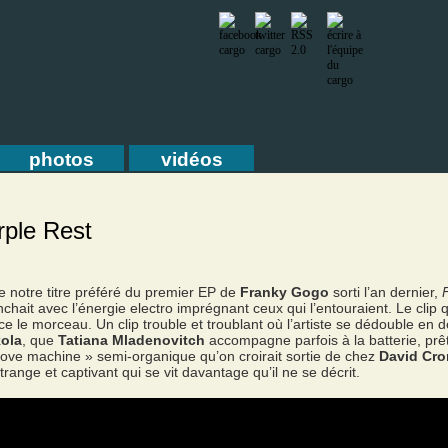
photos
vidéos
rple Rest
e notre titre préféré du premier EP de
Franky Gogo
sorti l’an dernier,
anchait avec l’énergie electro imprégnant ceux qui l’entouraient. Le cli
ce le morceau. Un clip trouble et troublant où l’artiste se dédouble en 
ola
, que
Tatiana Mladenovitch
accompagne parfois à la batterie, prêt
love machine » semi-organique qu’on croirait sortie de chez
David Cr
 étrange et captivant qui se vit davantage qu’il ne se décrit.