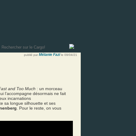
Mélanie Fazi
publié par
le 09/04/21
Fast and Too Much
: un morceau
p qui l’accompagne désormais ne fait
deux incarnations
e sa longue silhouette et ses
onenberg
. Pour le reste, on vous