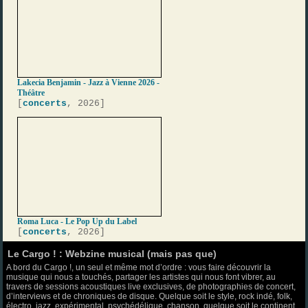
Lakecia Benjamin - Jazz à Vienne 2026 -
Théâtre
[
concerts
, 2026]
Roma Luca - Le Pop Up du Label
[
concerts
, 2026]
Le Cargo ! : Webzine musical (mais pas que)
A bord du Cargo !, un seul et même mot d’ordre : vous faire découvrir la
musique qui nous a touchés, partager les artistes qui nous font vibrer, au
travers de sessions acoustiques live exclusives, de photographies de concert,
d’interviews et de chroniques de disque. Quelque soit le style, rock indé, folk,
électro, jazz, expérimental, psychédélique, chanson, quelque soit le continent