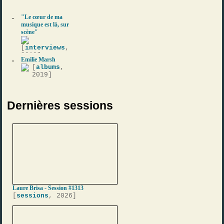
"Le cœur de ma
musique est là, sur
scène"
[
interviews
,
2019]
Emilie Marsh
[
albums
,
2019]
Dernières sessions
Laure Brisa - Session #1313
[
sessions
, 2026]