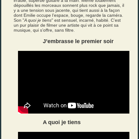
irradie, superbe guitare à la main. Même totalement
dépouillés les morceaux sonnent plus rock que jamais, il
y a une tension sous jacente, qui tient aussi à la façon
dont Emilie occupe l’espace, bouge, regarde la caméra.
Son "
A quoi je tiens
" est sensuel, incarné, habité. C’est
un pur plaisir de filmer une artiste qui vit à ce point sa
musique, qui s’offre, sans filtre.
J’embrasse le premier soir
A quoi je tiens