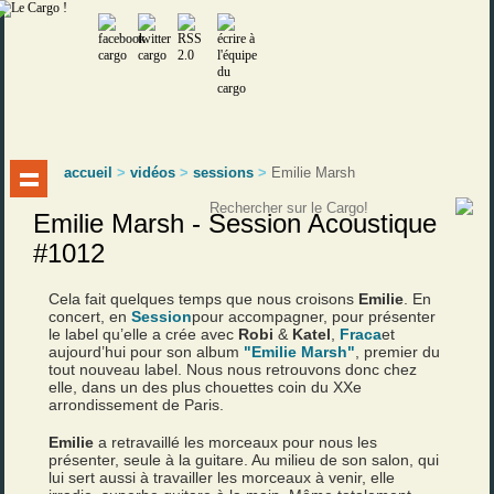
accueil
>
vidéos
>
sessions
>
Emilie Marsh
Emilie Marsh - Session Acoustique
#1012
Cela fait quelques temps que nous croisons
Emilie
. En
concert, en
Session
pour accompagner, pour présenter
le label qu’elle a crée avec
Robi
&
Katel
,
Fraca
et
aujourd’hui pour son album
"Emilie Marsh"
, premier du
tout nouveau label. Nous nous retrouvons donc chez
elle, dans un des plus chouettes coin du XXe
arrondissement de Paris.
Emilie
a retravaillé les morceaux pour nous les
présenter, seule à la guitare. Au milieu de son salon, qui
lui sert aussi à travailler les morceaux à venir, elle