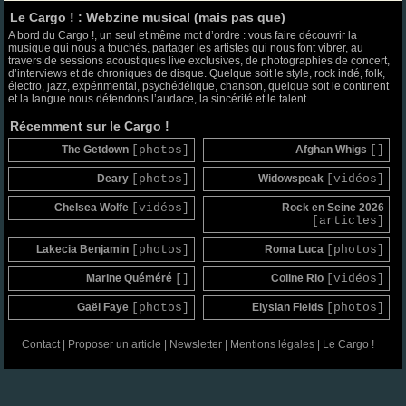
Le Cargo ! : Webzine musical (mais pas que)
A bord du Cargo !, un seul et même mot d’ordre : vous faire découvrir la
musique qui nous a touchés, partager les artistes qui nous font vibrer, au
travers de sessions acoustiques live exclusives, de photographies de concert,
d’interviews et de chroniques de disque. Quelque soit le style, rock indé, folk,
électro, jazz, expérimental, psychédélique, chanson, quelque soit le continent
et la langue nous défendons l’audace, la sincérité et le talent.
Récemment sur le Cargo !
The Getdown
[photos]
Afghan Whigs
[]
Deary
[photos]
Widowspeak
[vidéos]
Chelsea Wolfe
[vidéos]
Rock en Seine 2026
[articles]
Lakecia Benjamin
[photos]
Roma Luca
[photos]
Marine Quéméré
[]
Coline Rio
[vidéos]
Gaël Faye
[photos]
Elysian Fields
[photos]
Contact
|
Proposer un article
|
Newsletter
|
Mentions légales
|
Le Cargo !