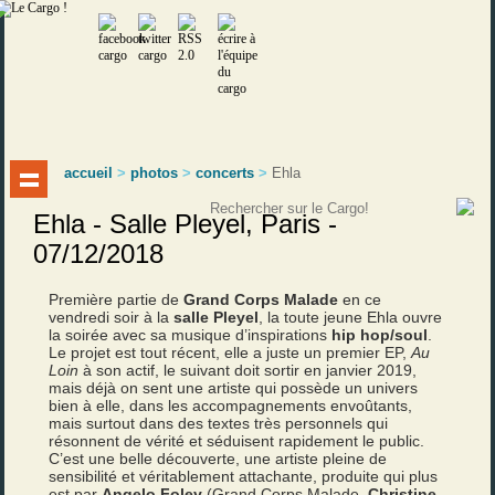
accueil
>
photos
>
concerts
>
Ehla
Ehla - Salle Pleyel, Paris -
07/12/2018
Première partie de
Grand Corps Malade
en ce
vendredi soir à la
salle Pleyel
, la toute jeune Ehla ouvre
la soirée avec sa musique d’inspirations
hip hop/soul
.
Le projet est tout récent, elle a juste un premier EP,
Au
Loin
à son actif, le suivant doit sortir en janvier 2019,
mais déjà on sent une artiste qui possède un univers
bien à elle, dans les accompagnements envoûtants,
mais surtout dans des textes très personnels qui
résonnent de vérité et séduisent rapidement le public.
C’est une belle découverte, une artiste pleine de
sensibilité et véritablement attachante, produite qui plus
est par
Angelo Foley
(Grand Corps Malade,
Christine