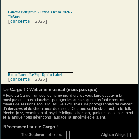
Lakecia Benjamin - Jazz à Vienne 2026 -
Théâtre
[
concerts
, 2026]
Roma Luca - Le Pop Up du Label
[
concerts
, 2026]
Le Cargo ! : Webzine musical (mais pas que)
A bord du Cargo !, un seul et même mot d’ordre : vous faire découvrir la
musique qui nous a touchés, partager les artistes qui nous font vibrer, au
travers de sessions acoustiques live exclusives, de photographies de concert,
d’interviews et de chroniques de disque. Quelque soit le style, rock indé, folk,
électro, jazz, expérimental, psychédélique, chanson, quelque soit le continent
et la langue nous défendons l’audace, la sincérité et le talent.
Récemment sur le Cargo !
The Getdown
[photos]
Afghan Whigs
[]