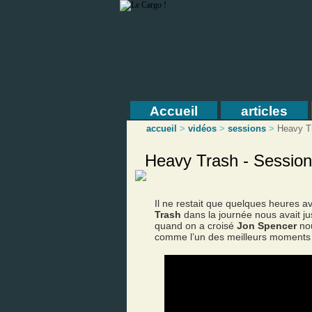
Accueil
articles
accueil
>
vidéos
>
sessions
>
Heavy T
Heavy Trash - Session
Il ne restait que quelques heures av
Trash
dans la journée nous avait ju
quand on a croisé
Jon Spencer
nou
comme l’un des meilleurs moments 