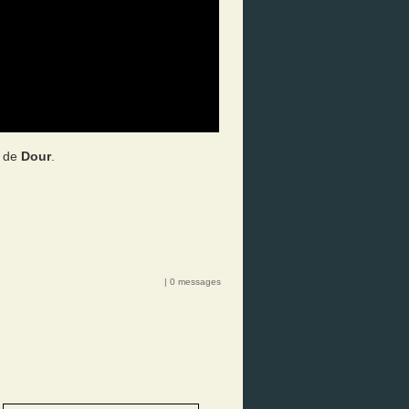
o de
Dour
.
| 0 messages