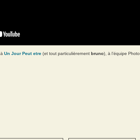
 à
Un Jour Peut etre
(et tout particulièrement
bruno
), à l’équipe Phot