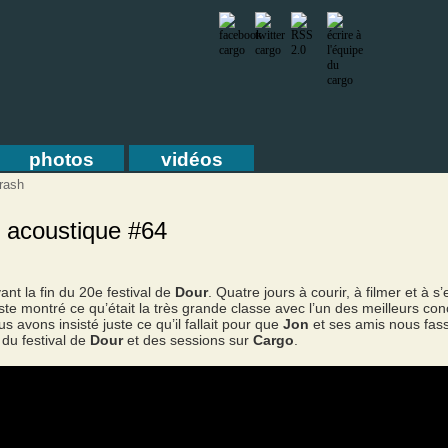
photos
vidéos
rash
 acoustique #64
ant la fin du 20e festival de
Dour
. Quatre jours à courir, à filmer et à s
ste montré ce qu’était la très grande classe avec l’un des meilleurs co
s avons insisté juste ce qu’il fallait pour que
Jon
et ses amis nous fass
du festival de
Dour
et des sessions sur
Cargo
.