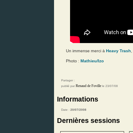
Un immense merci à
Heavy Trash
,
Photo :
Mathieu/Izo
Partager :
Renaud de Foville
publié par
le 23/07/08
Informations
Date :
20/07/2008
Dernières sessions