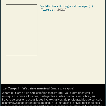
Viv Albertine - De fringues, de musique (...)
[
livres
, 2021]
Le Cargo ! : Webzine musical (mais pas que)
A bord du Cargo !, un seul et même mot d’ordre : vous faire découvrir la
musique qui nous a touchés, partager les artistes qui nous font vibrer, au
travers de sessions acoustiques live exclusives, de photographies de concert,
d’interviews et de chroniques de disque. Quelque soit le style, rock indé, folk,