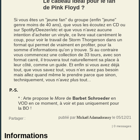
Le cadeau idéal pour le fan
de Pink Floyd ?
Si vous êtes un "jeune fan" du groupe (enfin "jeune"
genre moins de 40 ans), que vous les écoutez en CD ou
sur Spotify/Deezer/etc et que vous n’avez aucune
intention d’acheter un vinyle, ce livre vaut carrément le
coup, pour voir le travail de Storm Thorgerson dans un
format qui permet de vraiment en profiter, pour la
somme d’informations qu’on y trouve. Si au contraire
vous commencez une collection de 33 tours, avec son
format carré, il trouvera tout naturellement sa place à
leur côté, comme un guide. Et enfin si vous avez déjà
tout, que vous savez tout, vous n’en avez pas besoin
mais allez quand même le prendre parce que sinon,
techniquement, vous n’avez plus tout...
P.-S.
* : Arte propose le
More
de
Barbet Schroeder
en
VOD en ce moment, à voir et pas uniquement pour
la BO !
publié par
Mickaël Adamadorassy
le 05/12/21
Partager :
| 0 messages
Informations