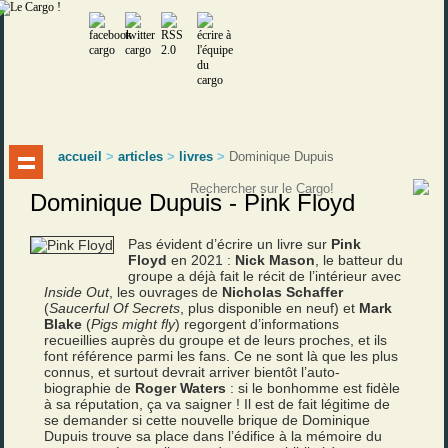
accueil
>
articles
>
livres
>
Dominique Dupuis
Dominique Dupuis - Pink Floyd
Pas évident d’écrire un livre sur
Pink
Floyd
en 2021 :
Nick Mason
, le batteur du
groupe a déjà fait le récit de l’intérieur avec
Inside Out
, les ouvrages de
Nicholas Schaffer
(
Saucerful Of Secrets
, plus disponible en neuf) et
Mark
Blake
(
Pigs might fly
) regorgent d’informations
recueillies auprès du groupe et de leurs proches, et ils
font référence parmi les fans. Ce ne sont là que les plus
connus, et surtout devrait arriver bientôt l’auto-
biographie de
Roger Waters
: si le bonhomme est fidèle
à sa réputation, ça va saigner ! Il est de fait légitime de
se demander si cette nouvelle brique de Dominique
Dupuis trouve sa place dans l’édifice à la mémoire du