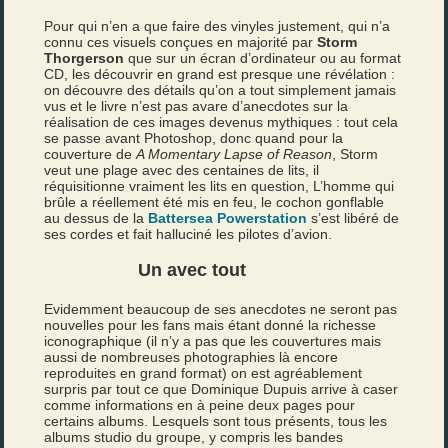
Pour qui n’en a que faire des vinyles justement, qui n’a
connu ces visuels conçues en majorité par
Storm
Thorgerson
que sur un écran d’ordinateur ou au format
CD, les découvrir en grand est presque une révélation :
on découvre des détails qu’on a tout simplement jamais
vus et le livre n’est pas avare d’anecdotes sur la
réalisation de ces images devenus mythiques : tout cela
se passe avant Photoshop, donc quand pour la
couverture de
A Momentary Lapse of Reason
, Storm
veut une plage avec des centaines de lits, il
réquisitionne vraiment les lits en question, L’homme qui
brûle a réellement été mis en feu, le cochon gonflable
au dessus de la
Battersea Powerstation
s’est libéré de
ses cordes et fait halluciné les pilotes d’avion.
Un avec tout
Evidemment beaucoup de ses anecdotes ne seront pas
nouvelles pour les fans mais étant donné la richesse
iconographique (il n’y a pas que les couvertures mais
aussi de nombreuses photographies là encore
reproduites en grand format) on est agréablement
surpris par tout ce que Dominique Dupuis arrive à caser
comme informations en à peine deux pages pour
certains albums. Lesquels sont tous présents, tous les
albums studio du groupe, y compris les bandes