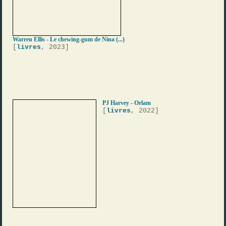
Warren Ellis - Le chewing-gum de Nina (...)
[
livres
, 2023]
PJ Harvey - Orlam
[
livres
, 2022]