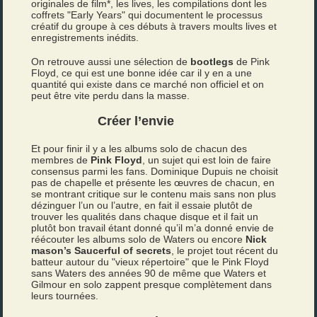
originales de film*, les lives, les compilations dont les
coffrets "Early Years" qui documentent le processus
créatif du groupe à ces débuts à travers moults lives et
enregistrements inédits.
On retrouve aussi une sélection de
bootlegs
de Pink
Floyd, ce qui est une bonne idée car il y en a une
quantité qui existe dans ce marché non officiel et on
peut être vite perdu dans la masse.
Créer l’envie
Et pour finir il y a les albums solo de chacun des
membres de
Pink Floyd
, un sujet qui est loin de faire
consensus parmi les fans. Dominique Dupuis ne choisit
pas de chapelle et présente les œuvres de chacun, en
se montrant critique sur le contenu mais sans non plus
dézinguer l’un ou l’autre, en fait il essaie plutôt de
trouver les qualités dans chaque disque et il fait un
plutôt bon travail étant donné qu’il m’a donné envie de
réécouter les albums solo de Waters ou encore
Nick
mason’s Saucerful of secrets
, le projet tout récent du
batteur autour du "vieux répertoire" que le Pink Floyd
sans Waters des années 90 de même que Waters et
Gilmour en solo zappent presque complètement dans
leurs tournées.