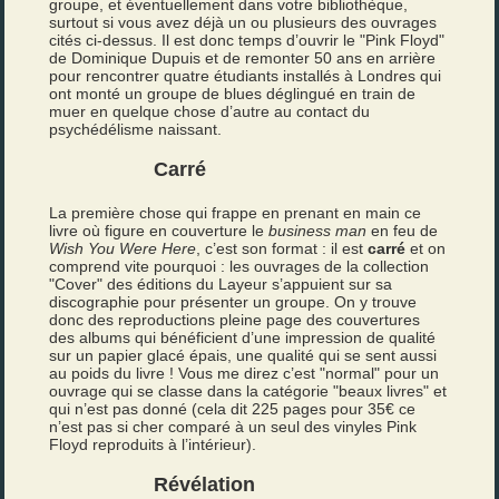
groupe, et éventuellement dans votre bibliothèque,
surtout si vous avez déjà un ou plusieurs des ouvrages
cités ci-dessus. Il est donc temps d’ouvrir le "Pink Floyd"
de Dominique Dupuis et de remonter 50 ans en arrière
pour rencontrer quatre étudiants installés à Londres qui
ont monté un groupe de blues déglingué en train de
muer en quelque chose d’autre au contact du
psychédélisme naissant.
Carré
La première chose qui frappe en prenant en main ce
livre où figure en couverture le
business man
en feu de
Wish You Were Here
, c’est son format : il est
carré
et on
comprend vite pourquoi : les ouvrages de la collection
"Cover" des éditions du Layeur s’appuient sur sa
discographie pour présenter un groupe. On y trouve
donc des reproductions pleine page des couvertures
des albums qui bénéficient d’une impression de qualité
sur un papier glacé épais, une qualité qui se sent aussi
au poids du livre ! Vous me direz c’est "normal" pour un
ouvrage qui se classe dans la catégorie "beaux livres" et
qui n’est pas donné (cela dit 225 pages pour 35€ ce
n’est pas si cher comparé à un seul des vinyles Pink
Floyd reproduits à l’intérieur).
Révélation