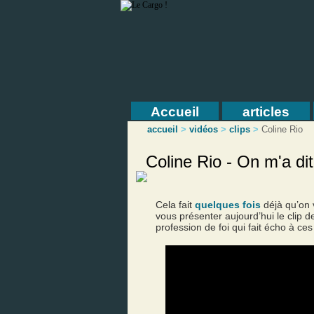
Accueil
articles
accueil
>
vidéos
>
clips
>
Coline Rio
Coline Rio - On m'a dit
Cela fait
quelques fois
déjà qu’on 
vous présenter aujourd’hui le clip 
profession de foi qui fait écho à ces