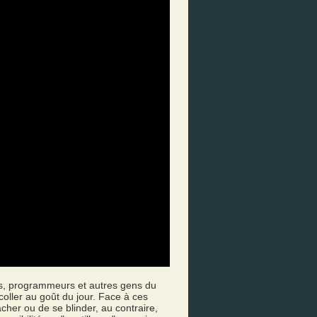
els, programmeurs et autres gens du
 coller au goût du jour. Face à ces
acher ou de se blinder, au contraire,