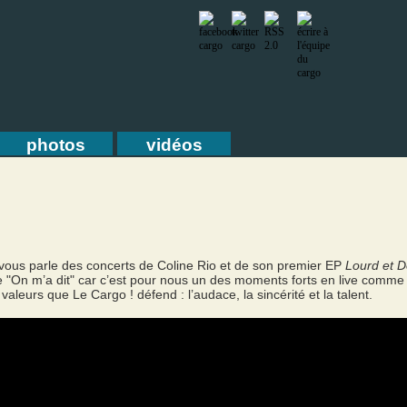
photos
vidéos
vous parle des concerts de Coline Rio et de son premier EP
Lourd et D
de "On m’a dit" car c’est pour nous un des moments forts en live comme
 valeurs que Le Cargo ! défend : l’audace, la sincérité et la talent.