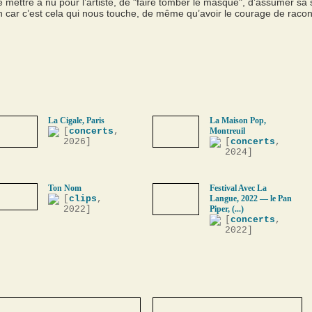
 mettre à nu pour l’artiste, de "faire tomber le masque", d’assumer sa se
on car c’est cela qui nous touche, de même qu’avoir le courage de racont
La Cigale, Paris
La Maison Pop,
[
concerts
,
Montreuil
2026]
[
concerts
,
2024]
Ton Nom
Festival Avec La
[
clips
,
Langue, 2022 — le Pan
2022]
Piper, (...)
[
concerts
,
2022]