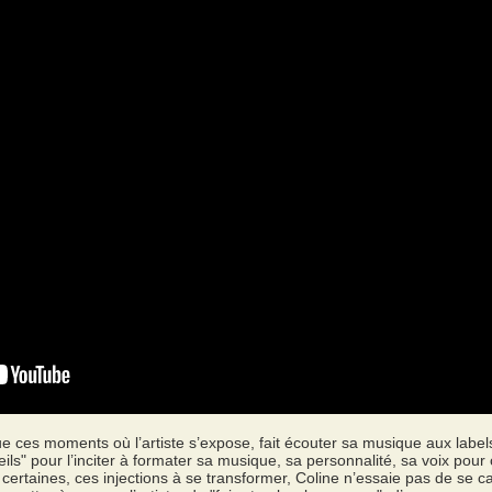
ue ces moments où l’artiste s’expose, fait écouter sa musique aux lab
eils" pour l’inciter à formater sa musique, sa personnalité, sa voix pour
 certaines, ces injections à se transformer, Coline n’essaie pas de se c