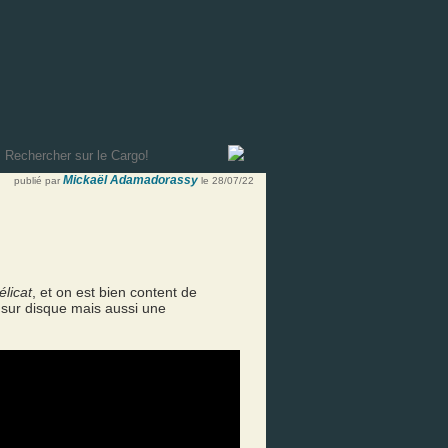
Mickaël Adamadorassy
publié par
le 28/07/22
élicat
, et on est bien content de
 sur disque mais aussi une