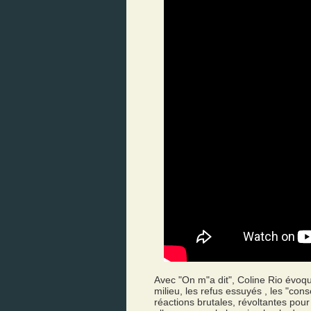
Avec "On m"a dit", Coline Rio évoq
milieu, les refus essuyés , les "cons
réactions brutales, révoltantes pour