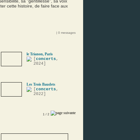
nsibilité, sa "gentillesse", sa voix
er cette histoire, de faire face aux
| 0 messages
le Trianon, Paris
[
concerts
,
2024]
Les Trois Baudets
[
concerts
,
2022]
1
/ 2