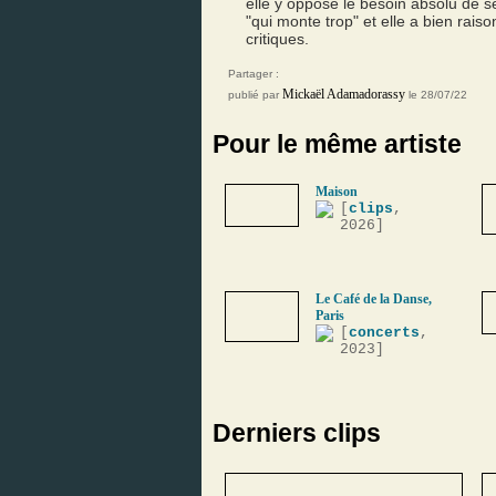
elle y oppose le besoin absolu de se
"qui monte trop" et elle a bien rais
critiques.
Partager :
Mickaël Adamadorassy
publié par
le 28/07/22
Pour le même artiste
Maison
[
clips
,
2026]
Le Café de la Danse,
Paris
[
concerts
,
2023]
Derniers clips