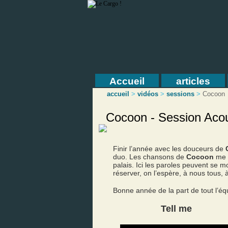
Accueil
articles
accueil
>
vidéos
>
sessions
>
Cocoon
Cocoon - Session Aco
Finir l’année avec les douceurs de
duo. Les chansons de
Cocoon
me r
palais. Ici les paroles peuvent se
réserver, on l’espère, à nous tous, à
Bonne année de la part de tout l’é
Tell me