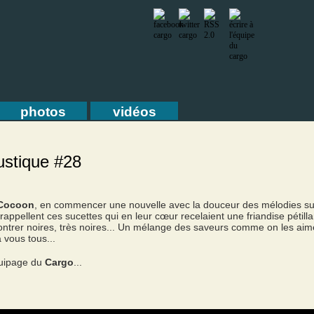
photos
vidéos
ustique #28
Cocoon
, en commencer une nouvelle avec la douceur des mélodies su
appellent ces sucettes qui en leur cœur recelaient une friandise pétillan
 montrer noires, très noires... Un mélange des saveurs comme on les 
 vous tous...
quipage du
Cargo
...