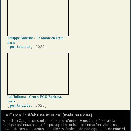
Philippe Katerine - Le Monte en l’Air,
Paris
[
portraits
, 2025]
Lol Tolhurst - Centre FGO Barbara,
Paris
[
portraits
, 2025]
Le Cargo ! : Webzine musical (mais pas que)
A bord du Cargo !, un seul et même mot d’ordre : vous faire découvrir la
musique qui nous a touchés, partager les artistes qui nous font vibrer, au
travers de sessions acoustiques live exclusives, de photographies de concert,