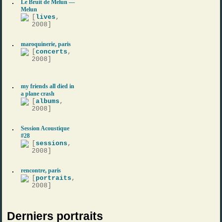
Le Bruit de Melun —
Melun
[
lives
,
2008]
maroquinerie, paris
[
concerts
,
2008]
my friends all died in
a plane crash
[
albums
,
2008]
Session Acoustique
#28
[
sessions
,
2008]
rencontre, paris
[
portraits
,
2008]
Derniers portraits