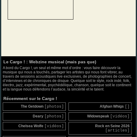
Le Cargo ! : Webzine musical (mais pas que)
A bord du Cargo !, un seul et même mot d’ordre : vous faire découvrir la
musique qui nous a touchés, partager les artistes qui nous font vibrer, au
travers de sessions acoustiques live exclusives, de photographies de concert,
d’interviews et de chroniques de disque. Quelque soit le style, rock indé, folk,
électro, jazz, expérimental, psychédélique, chanson, quelque soit le continent
et la langue nous défendons l’audace, la sincérité et le talent.
Récemment sur le Cargo !
The Getdown
[photos]
Afghan Whigs
[]
Deary
[photos]
Widowspeak
[vidéos]
Chelsea Wolfe
[vidéos]
Rock en Seine 2026
[articles]