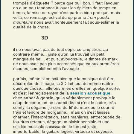
trompés d’étiquette ? parce que oui, bon, il faut l’avouer,
on a un peu tendance à jouer les épiciers de temps en
temps, la mise en rayon c’est parfois bien pratique. mais
voilà, ce remisage estival du ep promo
from panda
mountains
nous avait honteusement fait sous-estimer la
qualité de la chose.
3D
il ne nous avait pas du tout déplu ce cinq titres. au
contraire même... juste qu’on lui trouvait un petit
manque de sel... et puis, avouons-le, le timbre de mark
ne nous avait pas plus accrochés que ça aux premières
écoutes, complètement à l’aveugle.
parfois, même si on sait bien que la musique doit être
décorrelée de l’image, la 3D fait tout de même naître
quelque chose... elle ouvre les oreilles en quelque sorte.
et c’est l’enregistrement de la
session acoustique
,
chez
sober & gentle
, qui a véritablement provoqué le
coup de coeur. on ne saurait dire si c’est le cadre, très
comfy, la dégaine ’je-sors-du-lit’ de mark ou le sourire
frais et tendre de morganne... mais on s’est laissés
charmer. l’interprétation, sans manières, entrecoupée de
fou-rires retenus, dégage un plaisir sensible et une
solidité musicale saisissante. le ton est juste,
imperturbable, la guitare légère, virtuose et soyeuse.