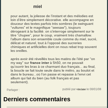
miel
pour autant, la joliesse de l’instant et des mélodies est
loin d’être simplement décorative. elle accompagne en
douceur des textes parfois très sombres (le swinguant
“vultures” et le magnifique “seesaw”), toujours
dérogeant à la facilité. on s’interroge simplement sur le
titre “chupee”, pour le coup, vraiment très chamallow.
l’album dans son ensemble coule comme du miel, sucré,
délicat et naturel, tout à l’opposé des sucreries
chimiques et artificielles dont on nous rebat trop souvent
les oreilles.
après avoir été réveillés tous les matins de l’été par “on
my way” sur
france inter
à 5h50, on ne pouvait
qu’ouvrir les bras à ce charmant duo français... au final,
la boucle se fait toute seule dans le métro, au boulot et
dans le bureau...où l’on passe et repasse à l’envi cet
album qui fait du bien (au folk français et pas
seulement).
publié par
vinciane
le 08/01/08
Partager :
Derniers commentaires