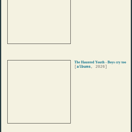
The Haunted Youth - Boys cry too
[
albums
, 2026]