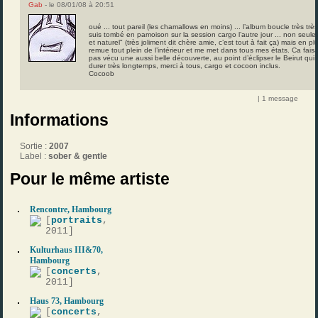
Gab
- le 08/01/08 à 20:51
oué ... tout pareil (les chamallows en moins) ... l’album boucle très tr
suis tombé en pamoison sur la session cargo l’autre jour ... non seulem
et naturel" (très joliment dit chère amie, c’est tout à fait ça) mais en
remue tout plein de l’intérieur et me met dans tous mes états. Ca faisa
pas vécu une aussi belle découverte, au point d’éclipser le Beirut qui 
durer très longtemps, merci à tous, cargo et cocoon inclus.
Cocoob
| 1 message
Informations
Sortie :
2007
Label :
sober & gentle
Pour le même artiste
Rencontre, Hambourg
[
portraits
,
2011]
Kulturhaus III&70,
Hambourg
[
concerts
,
2011]
Haus 73, Hambourg
[
concerts
,