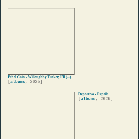
Ethel Cain - Willoughby Tucker, I’ll (...)
[
albums
, 2025]
Deportivo - Reptile
[
albums
, 2025]