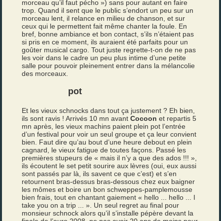
morceau qu’il faut pécho ») sans pour autant en faire
trop. Quand il sent que le public s’endort un peu sur un
morceau lent, il relance en milieu de chanson, et sur
ceux qui le permettent fait même chanter la foule. En
bref, bonne ambiance et bon contact, s’ils n’étaient pas
si pris en ce moment, ils auraient été parfaits pour un
goûter musical cargo. Tout juste regrette-t-on de ne pas
les voir dans le cadre un peu plus intime d’une petite
salle pour pouvoir pleinement entrer dans la mélancolie
des morceaux.
pot
Et les vieux schnocks dans tout ça justement ? Eh bien,
ils sont ravis ! Arrivés 10 mn avant
Cocoon
et repartis 5
mn après, les vieux machins paient plein pot l’entrée
d’un festival pour voir un seul groupe et ça leur convient
bien. Faut dire qu’au bout d’une heure debout en plein
cagnard, le vieux fatigue de toutes façons. Passé les
premières stupeurs de « mais il n’y a que des ados !!! »,
ils écoutent le set petit sourire aux lèvres (oui, eux aussi
sont passés par là, ils savent ce que c’est) et s’en
retournent bras-dessus bras-dessous chez eux baigner
les mômes et boire un bon schweppes-pamplemousse
bien frais, tout en chantant gaiement « hello ... hello ... I
take you on a trip ... ». Un seul regret au final pour
monsieur schnock alors qu’il s’installe pépère devant la