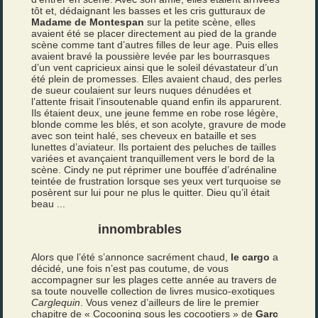
tôt et, dédaignant les basses et les cris gutturaux de
Madame de Montespan
sur la petite scène, elles
avaient été se placer directement au pied de la grande
scène comme tant d’autres filles de leur age. Puis elles
avaient bravé la poussière levée par les bourrasques
d’un vent capricieux ainsi que le soleil dévastateur d’un
été plein de promesses. Elles avaient chaud, des perles
de sueur coulaient sur leurs nuques dénudées et
l’attente frisait l’insoutenable quand enfin ils apparurent.
Ils étaient deux, une jeune femme en robe rose légère,
blonde comme les blés, et son acolyte, gravure de mode
avec son teint halé, ses cheveux en bataille et ses
lunettes d’aviateur. Ils portaient des peluches de tailles
variées et avançaient tranquillement vers le bord de la
scène. Cindy ne put réprimer une bouffée d’adrénaline
teintée de frustration lorsque ses yeux vert turquoise se
posèrent sur lui pour ne plus le quitter. Dieu qu’il était
beau ...
innombrables
Alors que l’été s’annonce sacrément chaud,
le cargo
a
décidé, une fois n’est pas coutume, de vous
accompagner sur les plages cette année au travers de
sa toute nouvelle collection de livres musico-exotiques
Carglequin
. Vous venez d’ailleurs de lire le premier
chapitre de « Cocooning sous les cocootiers » de
Garc