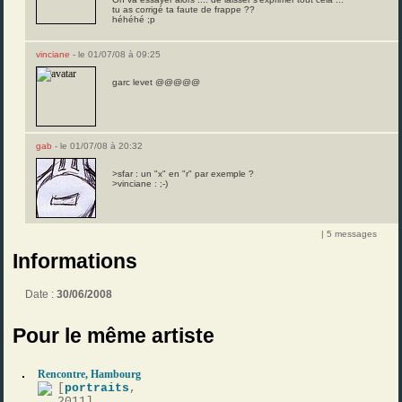
tu as corrigé ta faute de frappe ??
héhéhé ;p
vinciane
- le 01/07/08 à 09:25
garc levet @@@@@
gab
- le 01/07/08 à 20:32
>sfar : un "x" en "r" par exemple ?
>vinciane : ;-)
| 5 messages
Informations
Date :
30/06/2008
Pour le même artiste
Rencontre, Hambourg
[
portraits
,
2011]