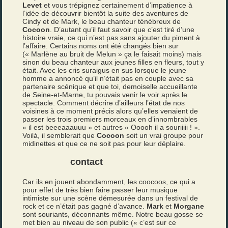
Levet
et vous trépignez certainement d’impatience à
l’idée de découvrir bientôt la suite des aventures de
Cindy et de Mark, le beau chanteur ténébreux de
Cocoon
. D’autant qu’il faut savoir que c’est tiré d’une
histoire vraie, ce qui n’est pas sans ajouter du piment à
l’affaire. Certains noms ont été changés bien sur
(« Marlène au bruit de Melun » ça le faisait moins) mais
sinon du beau chanteur aux jeunes filles en fleurs, tout y
était. Avec les cris suraigus en sus lorsque le jeune
homme a annoncé qu’il n’était pas en couple avec sa
partenaire scénique et que toi, demoiselle accueillante
de Seine-et-Marne, tu pouvais venir le voir après le
spectacle. Comment décrire d’ailleurs l’état de nos
voisines à ce moment précis alors qu’elles venaient de
passer les trois premiers morceaux en d’innombrables
« il est beeeaaauuu » et autres « Ooooh il a souriiiii ! ».
Voilà, il semblerait que
Cocoon
soit un vrai groupe pour
midinettes et que ce ne soit pas pour leur déplaire.
contact
Car ils en jouent abondamment, les coocoos, ce qui a
pour effet de très bien faire passer leur musique
intimiste sur une scène démesurée dans un festival de
rock et ce n’était pas gagné d’avance.
Mark
et
Morgane
sont souriants, déconnants même. Notre beau gosse se
met bien au niveau de son public (« c’est sur ce