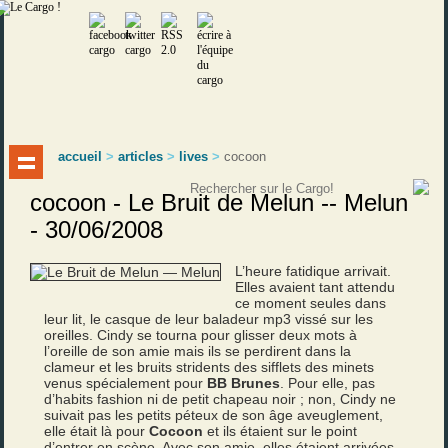
accueil
>
articles
>
lives
>
cocoon
cocoon - Le Bruit de Melun -- Melun
- 30/06/2008
L’heure fatidique arrivait.
Elles avaient tant attendu
ce moment seules dans
leur lit, le casque de leur baladeur mp3 vissé sur les
oreilles. Cindy se tourna pour glisser deux mots à
l’oreille de son amie mais ils se perdirent dans la
clameur et les bruits stridents des sifflets des minets
venus spécialement pour
BB Brunes
. Pour elle, pas
d’habits fashion ni de petit chapeau noir ; non, Cindy ne
suivait pas les petits péteux de son âge aveuglement,
elle était là pour
Cocoon
et ils étaient sur le point
d’entrer en scène. Avec son amie, elles étaient arrivées