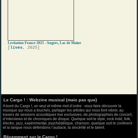
Levitation France 2025 - Angers, Lac de Maine
[
lives
, 2025]
Le Cargo ! : Webzine musical (mais pas que)
A bord du Cargo !, un seul et même mot d’ordre : vous faire découvrir la
musique qui nous a touchés, partager les artistes qui nous font vibrer, au
travers de sessions acoustiques live exclusives, de photographies de concert,
d’interviews et de chroniques de disque. Quelque soit le style, rock indé, folk,
électro, jazz, expérimental, psychédélique, chanson, quelque soit le continent
et la langue nous défendons l’audace, la sincérité et le talent.
Récemment sur le Cargo !