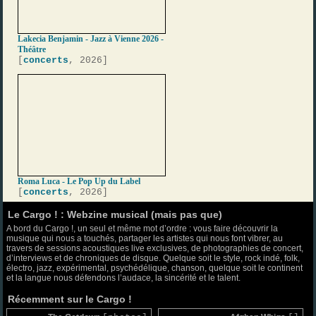
Lakecia Benjamin - Jazz à Vienne 2026 -
Théâtre
[
concerts
, 2026]
Roma Luca - Le Pop Up du Label
[
concerts
, 2026]
Le Cargo ! : Webzine musical (mais pas que)
A bord du Cargo !, un seul et même mot d’ordre : vous faire découvrir la
musique qui nous a touchés, partager les artistes qui nous font vibrer, au
travers de sessions acoustiques live exclusives, de photographies de concert,
d’interviews et de chroniques de disque. Quelque soit le style, rock indé, folk,
électro, jazz, expérimental, psychédélique, chanson, quelque soit le continent
et la langue nous défendons l’audace, la sincérité et le talent.
Récemment sur le Cargo !