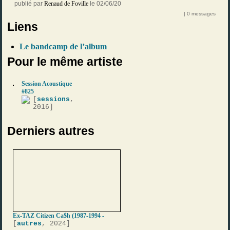
publié par
Renaud de Foville
le 02/06/20
| 0 messages
Liens
Le bandcamp de l’album
Pour le même artiste
Session Acoustique
#825
[
sessions
,
2016]
Derniers autres
Ex-TAZ Citizen Ca$h (1987-1994 -
[
autres
, 2024]