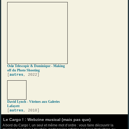
Oslø Telescopic & Dominique - Making
off du Photo Shooting
[
autres
, 2022]
David Lynch - Vitrines aux Galeries
Lafayett
[
autres
, 2010]
Le Cargo ! : Webzine musical (mais pas que)
A bord du Cargo !, un seul et même mot d’ordre : vous faire découvrir la