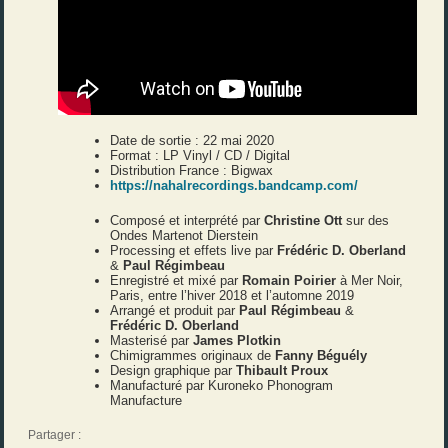
Date de sortie : 22 mai 2020
Format : LP Vinyl / CD / Digital
Distribution France : Bigwax
https://nahalrecordings.bandcamp.com/
Composé et interprété par
Christine Ott
sur des
Ondes Martenot Dierstein
Processing et effets live par
Frédéric D. Oberland
&
Paul Régimbeau
Enregistré et mixé par
Romain Poirier
à Mer Noir,
Paris, entre l’hiver 2018 et l’automne 2019
Arrangé et produit par
Paul Régimbeau
&
Frédéric D. Oberland
Masterisé par
James Plotkin
Chimigrammes originaux de
Fanny Béguély
Design graphique par
Thibault Proux
Manufacturé par Kuroneko Phonogram
Manufacture
Partager :