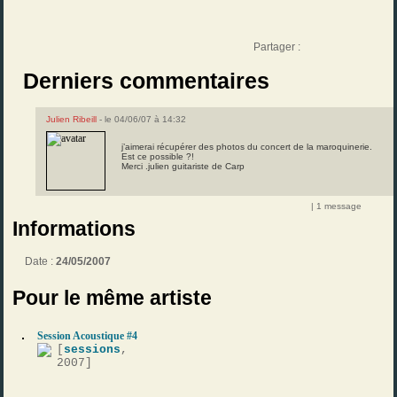
Partager :
Derniers commentaires
Julien Ribeill
- le 04/06/07 à 14:32
j’aimerai récupérer des photos du concert de la maroquinerie.
Est ce possible ?!
Merci .julien guitariste de Carp
| 1 message
Informations
Date :
24/05/2007
Pour le même artiste
Session Acoustique #4
[
sessions
,
2007]