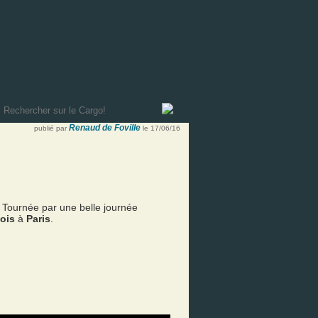
Renaud de Foville
publié par
le 17/06/16
. Tournée par une belle journée
ois
à
Paris
.