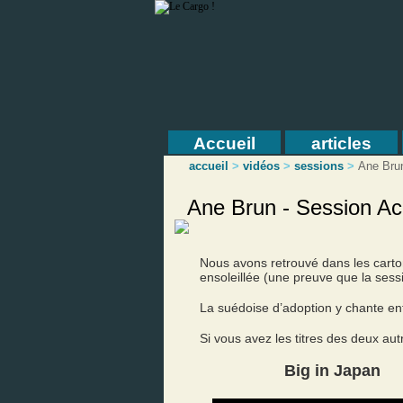
Accueil
articles
accueil
>
vidéos
>
sessions
>
Ane Bru
Ane Brun - Session Ac
Nous avons retrouvé dans les cart
ensoleillée (une preuve que la ses
La suédoise d’adoption y chante en
Si vous avez les titres des deux au
Big in Japan