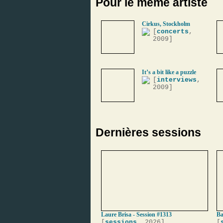
Pour le même artiste
Cirkus, Stockholm
[
concerts
,
2009]
It’s a bit like a puzzle
[
interviews
,
2009]
Dernières sessions
Laure Brisa - Session #1313
Ba
[
sessions
, 2026]
[