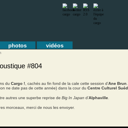
photos
vidéos
n
oustique #804
ons du
Cargo !
, cachés au fin fond de la cale cette session d’
Ane Brun
sion ne date pas de cette année) dans la cour du
Centre Culturel Suéd
tre autres une superbe reprise de
Big In Japan
d’
Alphaville
.
tres morceaux, merci de nous les envoyer.