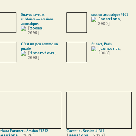
Suaves saveurs
session acoustique #101
suédoises — sessions
[
sessions
,
acoustiques
2009]
[
zooms
,
2009]
C’est un peu comme un
Sunset, Paris
puzzle
[
concerts
,
[
interviews
,
2008]
2008]
rbara Forstner - Session #1312
Coconut - Session #1311
sessions
, 2026]
[
sessions
, 2026]