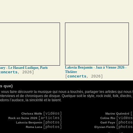
Lakecia Benjamin - Jazz à Vienne 2026 -
ary - Le Hasard Ludique, Paris
Théâtre
concerts
, 2026]
[
concerts
, 2026]
as que)
 vous faire découvrir la musique qui nous a touchés, partager les artistes qui nous 
nterviews et de chroniques de disque. Quelque soit le style, rock indé, folk, électr
ons l’audace, la sincérité et le talent.
[vidéos]
[
Chelsea Wolfe
Marine Quéméré
[articles]
[vidéos
Rock en Seine 2026
Coline Rio
[photos]
[photos
Lakecia Benjamin
Gaël Faye
[photos]
[photos
Roma Luca
Elysian Fields