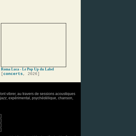
Roma Luca - Le Pop Up du Label
[
concerts
, 2026]
font vibrer, au travers de sessions acoustiques
o, jazz, expérimental, psychédélique, chanson,
]
]
]
]