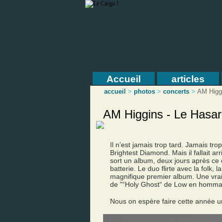
Accueil
articles
accueil
>
photos
>
concerts
>
AM Higg
AM Higgins - Le Hasar
Il n’est jamais trop tard. Jamais tr
Brightest Diamond. Mais il fallait a
sort un album, deux jours après ce
batterie. Le duo flirte avec la folk
magnifique premier album. Une vraie
de "“Holy Ghost“ de Low en homma
Nous on espère faire cette année u