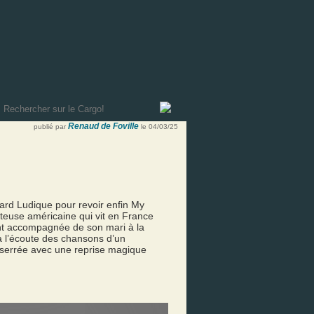
Renaud de Foville
publié par
le 04/03/25
asard Ludique pour revoir enfin My
anteuse américaine qui vit en France
ent accompagnée de son mari à la
 à l’écoute des chansons d’un
e serrée avec une reprise magique