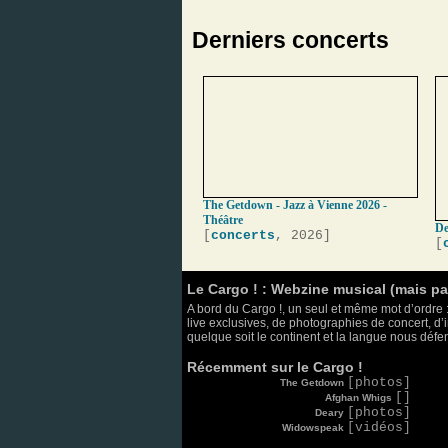
Derniers concerts
The Getdown - Jazz à Vienne 2026 -
Théâtre
De
[
concerts
, 2026]
[
Le Cargo ! : Webzine musical (mais p
A bord du Cargo !, un seul et même mot d’ordre :
live exclusives, de photographies de concert, d’i
quelque soit le continent et la langue nous défend
Récemment sur le Cargo !
[photos]
The Getdown
[]
Afghan Whigs
[photos]
Deary
[vidéos]
Widowspeak