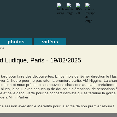
photos
vidéos
ins
d Ludique, Paris - 19/02/2025
op tard pour faire des découvertes. En ce mois de février direction le H
rriver à l’heure pour ne pas rater la première partie, AM Higgins. La ch
 concert et nous présente ses nouvelles chansons au piano parfaitem
, la blues, la soul, avec beaucoup de douceur, d’émotions, de sensations
 et belle découverte pour ce concert intimiste qui se termine la gorg
ge à Mimi Parker !
ne session avec Annie Meredith pour la sortie de son premier album !