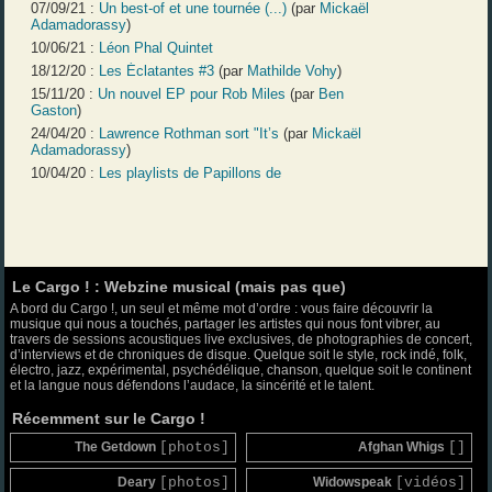
07/09/21 :
Un best-of et une tournée (...)
(par
Mickaël
Adamadorassy
)
10/06/21 :
Léon Phal Quintet
18/12/20 :
Les Éclatantes #3
(par
Mathilde Vohy
)
15/11/20 :
Un nouvel EP pour Rob Miles
(par
Ben
Gaston
)
24/04/20 :
Lawrence Rothman sort "It’s
(par
Mickaël
Adamadorassy
)
10/04/20 :
Les playlists de Papillons de
Le Cargo ! : Webzine musical (mais pas que)
A bord du Cargo !, un seul et même mot d’ordre : vous faire découvrir la
musique qui nous a touchés, partager les artistes qui nous font vibrer, au
travers de sessions acoustiques live exclusives, de photographies de concert,
d’interviews et de chroniques de disque. Quelque soit le style, rock indé, folk,
électro, jazz, expérimental, psychédélique, chanson, quelque soit le continent
et la langue nous défendons l’audace, la sincérité et le talent.
Récemment sur le Cargo !
The Getdown
[photos]
Afghan Whigs
[]
Deary
[photos]
Widowspeak
[vidéos]